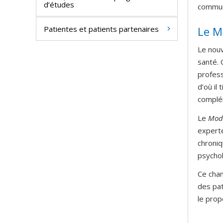
d’études
communa
Le M
Patientes et patients partenaires
Le nouv
santé. 
profess
d’où il
complém
Le
Modè
experte
chroniq
psychol
Ce cha
des pat
le pro