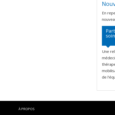
Nouv
En repe
nouvea
Part
soin
Une rel
médecin
thérape
mobilis
de l’éq
À PROPOS