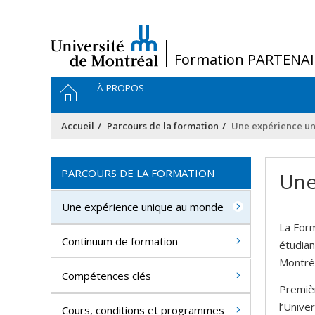
Passer
au
contenu
/
Formation PARTENAI
Navigation
ACCUEIL
À PROPOS
principale
Accueil
Parcours de la formation
Une expérience u
PARCOURS DE LA FORMATION
Une
Une expérience unique au monde
La For
Continuum de formation
étudian
Montréa
Compétences clés
Premièr
l’Unive
Cours, conditions et programmes