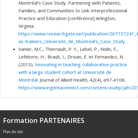
Montréal’s Case Study. Partnering with Patients,
Families, and Communities to Link Interprofessional
Practice and Education [conférence] Arlington,
Virginia.
https://www.researchgate.net/publication/267737241_Pa
as-trainers_Universite_de_Montreal’s_Case_Study
Vanier, M.C., Therriault, P. Y., Lebel, P., Nolin, F.,
Lefebvre, H., Brault, I., Drouin, E. et Fernandez, N.
(2013).
Innovating in teaching collaborative practice
with a large student cohort at Université de
Montréal
. Journal of Allied Health, 42(4), e97-e106.
https://www.ingentaconnect.com/content/asahp/jah/
Formation PARTENAIRES
Plan du site