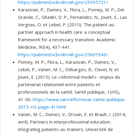
https://pubmed.ncbi.nlm.nih.gov/25955721/
Karazivan, P., Dumez, V., Flora, L., Pomey, M. P., Del
Grande, C., Ghadiri, D. P., Fernandez, N., Jouet, E., Las
Vergnas, O. et Lebel, P. (2015). The patient-as-
partner approach in health care: a conceptual
framework for a necessary transition. Academic
Medicine, 90(4), 437-441.
https://pubmed.ncbi.nlm.nih.gov/25607943/
Pomey, M. P., Flora, L., Karazivan, P., Dumez, V.,
Lebel, P., Vanier, M. C., Débarges, B., Clavel, N. et
Jouet, E. (2015). Le « Montreal model » : enjeux du
partenariat relationnel entre patients et
professionnels de la santé. Santé publique, 1(HS),
41-50.
https://www.cairn.info/revue-sante-publique-
2015-HS-page-41.html
Vanier, M. C., Dumez, V., Drouin, E. et Brault, I. (2014,
avril). Partners in interprofessional education :
integrating patients-as-trainers. Université de